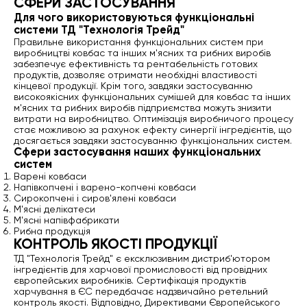
СФЕРИ ЗАСТОСУВАННЯ
Для чого використовуються функціональні
системи ТД "Технологія Трейд"
Правильне використання функціональних систем при
виробництві ковбас та інших м'ясних та рибних виробів
забезпечує ефективність та рентабельність готових
продуктів, дозволяє отримати необхідні властивості
кінцевої продукції. Крім того, завдяки застосуванню
високоякісних функціональних сумішей для ковбас та інших
м'ясних та рибних виробів підприємства можуть знизити
витрати на виробництво. Оптимізація виробничого процесу
стає можливою за рахунок ефекту синергії інгредієнтів, що
досягається завдяки застосуванню функціональних систем.
Сфери застосування наших функціональних
систем
Варені ковбаси
Напівкопчені і варено-копчені ковбаси
Сирокопчені і сиров'ялені ковбаси
М'ясні делікатеси
М'ясні напівфабрикати
Рибна продукція
КОНТРОЛЬ ЯКОСТІ ПРОДУКЦІЇ
ТД "Технологія Трейд" є ексклюзивним дистриб'ютором
інгредієнтів для харчової промисловості від провідних
європейських виробників. Сертифікація продуктів
харчування в ЄС передбачає надзвичайно ретельний
контроль якості. Відповідно, Директивами Європейського