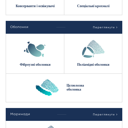
Консерванти і освіжувачі
Спеціальні крохмалі
Оболонки
Переглянути
Фіброузні оболонки
Поліамідні оболонки
Целюлозна
оболонка
Маринади
Переглянути