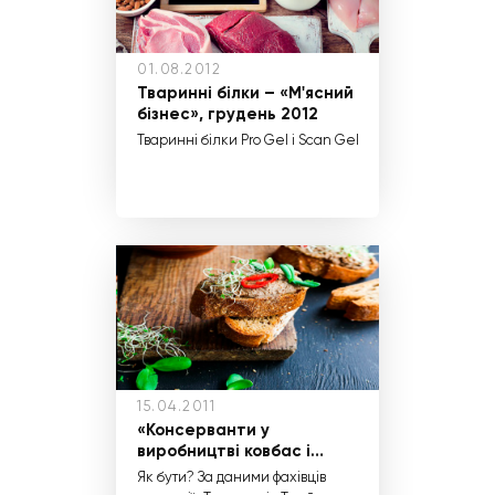
01.08.2012
Тваринні білки – «М'ясний
бізнес», грудень 2012
Тваринні білки Pro Gel і Scan Gel
15.04.2011
«Консерванти у
виробництві ковбас і
паштетів» – «М'ясний
Як бути? За даними фахівців
бізнес» травень 2011