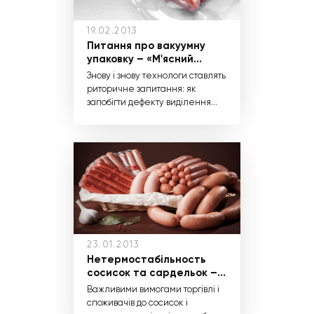
19.02.2013
Питання про вакуумну
упаковку – «М'ясний
бізнес», січень 2014
Знову і знову технологи ставлять
риторичне запитання: як
запобігти дефекту виділення
вологи при упаковці
делікатесної продукції в
вакуумі? Що можна сказати з
цього «популярного» питання,
виходячи з сьогоднішніх реалій?
Які препарати Вашого
асортименту Ви рекомендуєте
для виробництва делікатесів з
різним відсотком виходу,
розкажіть про їх особливості?
23.01.2013
Нетермостабільность
сосисок та сардельок –
«М'ясний бізнес»,
Важливими вимогами торгівлі і
листопад 2013
споживачів до сосисок і