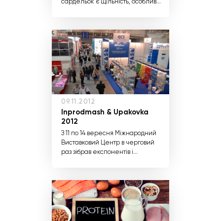
сардельок є щільність, особливо
при їх повторній термообробці.
Дуже значима термостабільність
сосиски також і для виробників
борошняних виробів з сосискою,
адже технологічні умови на їх
виробництво строго визначають,
яким має бути співвідношення
тіста і сосиски.
09.11.2012
Inprodmash & Upakovka
2012
З 11 по 14 вересня Міжнародний
Виставковий Центр в черговий
раз зібрав експонентів і
відвідувачів щорічної виставки
«Inprodmash & Upakovka»,
постійним учасником якої є
«Торговий дім «Технологія
Трейд».