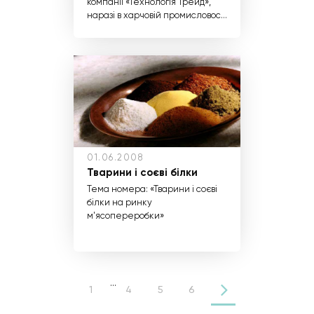
компанії «Технологія Трейд»,
наразі в харчовій промисловості
використовується більше 30
видів консервантів.
01.06.2008
Тварини і соєві білки
Тема номера: «Тварини і соєві
білки на ринку
м'ясопереробки»
...
1
4
5
6